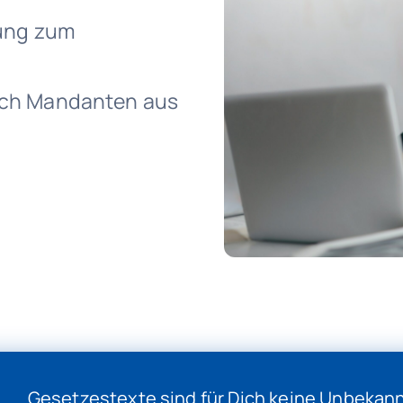
dung zum
Dich Mandanten aus
Gesetzestexte sind für Dich keine Unbekann