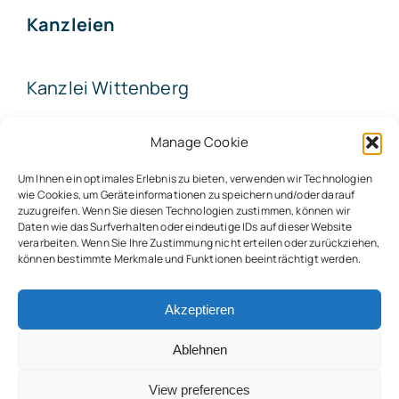
Kanzleien
Kanzlei Wittenberg
Kanzlei Kemberg
Manage Cookie
Um Ihnen ein optimales Erlebnis zu bieten, verwenden wir Technologien
wie Cookies, um Geräteinformationen zu speichern und/oder darauf
zuzugreifen. Wenn Sie diesen Technologien zustimmen, können wir
Daten wie das Surfverhalten oder eindeutige IDs auf dieser Website
verarbeiten. Wenn Sie Ihre Zustimmung nicht erteilen oder zurückziehen,
© 2026 Steuerberater Christian Schmidt
können bestimmte Merkmale und Funktionen beeinträchtigt werden.
Akzeptieren
Created by
wb-network.de
Ablehnen
Back to top
View preferences